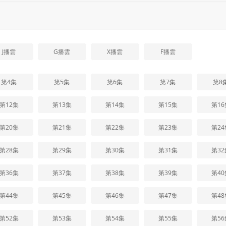
J播雲
G播雲
X播雲
F播雲
第4集
第5集
第6集
第7集
第8
第12集
第13集
第14集
第15集
第16
第20集
第21集
第22集
第23集
第24
第28集
第29集
第30集
第31集
第32
第36集
第37集
第38集
第39集
第40
第44集
第45集
第46集
第47集
第48
第52集
第53集
第54集
第55集
第56