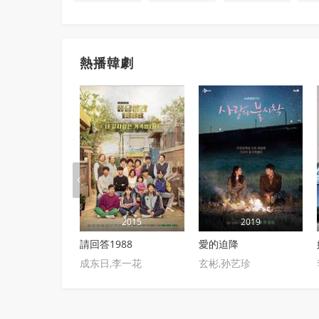
熱播韓劇
2015
2019
請回答1988
愛的迫降
成东日,李一花
玄彬,孙艺珍