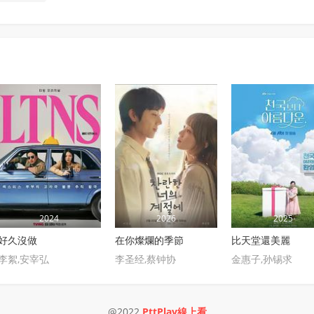
2024
2026
2025
好久沒做
在你燦爛的季節
比天堂還美麗
李絮,安宰弘
李圣经,蔡钟协
金惠子,孙锡求
@2022
PttPlay線上看