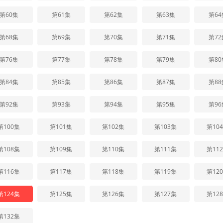
第60集
第61集
第62集
第63集
第64
第68集
第69集
第70集
第71集
第72
第76集
第77集
第78集
第79集
第80
第84集
第85集
第86集
第87集
第88
第92集
第93集
第94集
第95集
第96
第100集
第101集
第102集
第103集
第10
第108集
第109集
第110集
第111集
第11
第116集
第117集
第118集
第119集
第12
第124集
第125集
第126集
第127集
第12
第132集