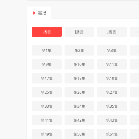
雲播
I播雲
J播雲
J播雲
第1集
第2集
第3集
第9集
第10集
第11集
第17集
第18集
第19集
第25集
第26集
第27集
第33集
第34集
第35集
第41集
第42集
第43集
第49集
第50集
第51集