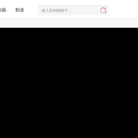
綜藝
動漫
