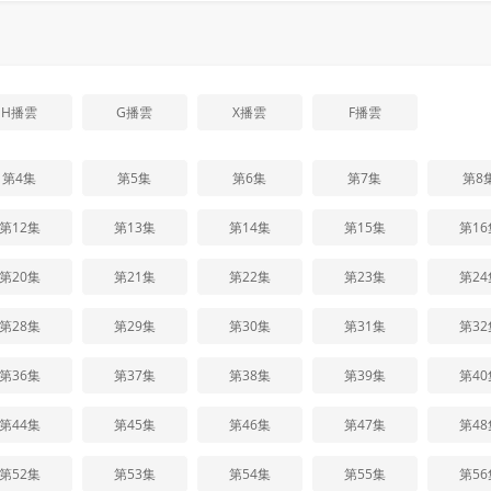
H播雲
G播雲
X播雲
F播雲
第4集
第5集
第6集
第7集
第8
第12集
第13集
第14集
第15集
第16
第20集
第21集
第22集
第23集
第24
第28集
第29集
第30集
第31集
第32
第36集
第37集
第38集
第39集
第40
第44集
第45集
第46集
第47集
第48
第52集
第53集
第54集
第55集
第56