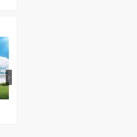
2026
明天也要上班！
徐仁国,朴智贤