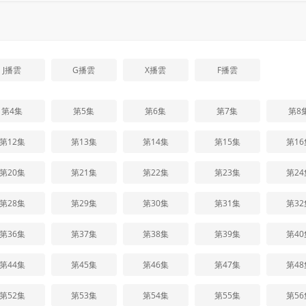
J播雲
G播雲
X播雲
F播雲
第4集
第5集
第6集
第7集
第8
第12集
第13集
第14集
第15集
第16
第20集
第21集
第22集
第23集
第24
第28集
第29集
第30集
第31集
第32
第36集
第37集
第38集
第39集
第40
第44集
第45集
第46集
第47集
第48
第52集
第53集
第54集
第55集
第56