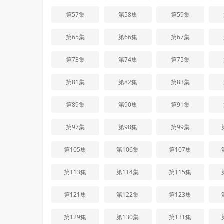
第57集
第58集
第59集
第65集
第66集
第67集
第73集
第74集
第75集
第81集
第82集
第83集
第89集
第90集
第91集
第97集
第98集
第99集
第105集
第106集
第107集
第113集
第114集
第115集
第121集
第122集
第123集
第129集
第130集
第131集