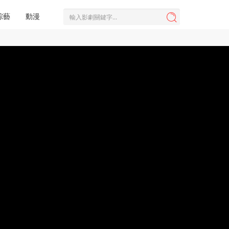
綜藝
動漫
