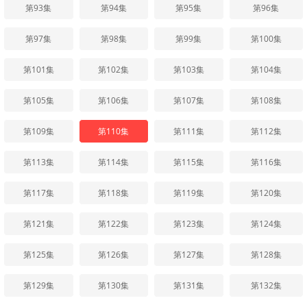
第93集
第94集
第95集
第96集
第97集
第98集
第99集
第100集
第101集
第102集
第103集
第104集
第105集
第106集
第107集
第108集
第109集
第110集
第111集
第112集
第113集
第114集
第115集
第116集
第117集
第118集
第119集
第120集
第121集
第122集
第123集
第124集
第125集
第126集
第127集
第128集
第129集
第130集
第131集
第132集