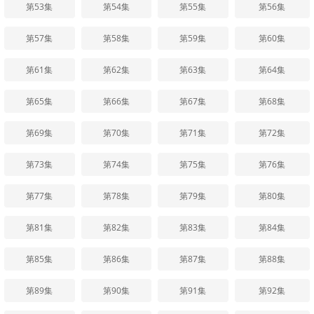
第53集
第54集
第55集
第56集
第57集
第58集
第59集
第60集
第61集
第62集
第63集
第64集
第65集
第66集
第67集
第68集
第69集
第70集
第71集
第72集
第73集
第74集
第75集
第76集
第77集
第78集
第79集
第80集
第81集
第82集
第83集
第84集
第85集
第86集
第87集
第88集
第89集
第90集
第91集
第92集