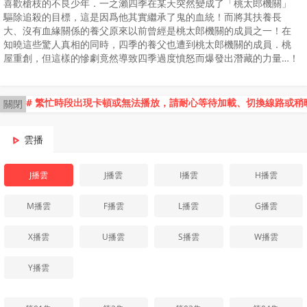
喜歡槍枝的不良少年．一之瀨四季在某天突然變成了「桃太郎機關」
驅除追殺的目標，這是因爲他其實繼承了鬼的血統！而將其扶養長
大、沒有血緣關係的養父原來以前曾經是桃太郎機關的成員之一！在
知曉這些驚人真相的同時，四季的養父也遭到桃太郎機關的成員．桃
屋重創，但這樣的慘劇竟然導致四季過度憤怒而爆發出潛藏的力量…！
# 繁忙時段出現卡頓或無法播放，請耐心等待加載、切換線路或稍
關閉
雲播
J播雲
J播雲
I播雲
H播雲
M播雲
F播雲
L播雲
G播雲
X播雲
U播雲
S播雲
W播雲
Y播雲