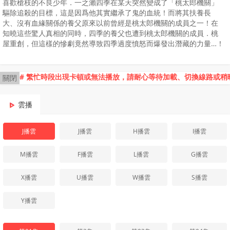
喜歡槍枝的不良少年．一之瀨四季在某天突然變成了「桃太郎機關」
驅除追殺的目標，這是因爲他其實繼承了鬼的血統！而將其扶養長
大、沒有血緣關係的養父原來以前曾經是桃太郎機關的成員之一！在
知曉這些驚人真相的同時，四季的養父也遭到桃太郎機關的成員．桃
屋重創，但這樣的慘劇竟然導致四季過度憤怒而爆發出潛藏的力量…！
# 繁忙時段出現卡頓或無法播放，請耐心等待加載、切換線路或稍
關閉
雲播
J播雲
J播雲
H播雲
I播雲
M播雲
F播雲
L播雲
G播雲
X播雲
U播雲
W播雲
S播雲
Y播雲