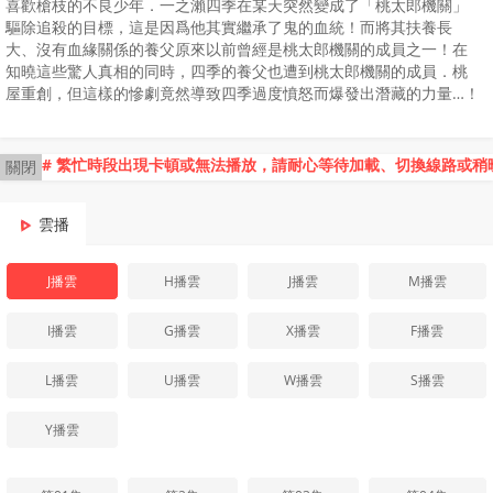
喜歡槍枝的不良少年．一之瀨四季在某天突然變成了「桃太郎機關」
驅除追殺的目標，這是因爲他其實繼承了鬼的血統！而將其扶養長
大、沒有血緣關係的養父原來以前曾經是桃太郎機關的成員之一！在
知曉這些驚人真相的同時，四季的養父也遭到桃太郎機關的成員．桃
屋重創，但這樣的慘劇竟然導致四季過度憤怒而爆發出潛藏的力量…！
# 繁忙時段出現卡頓或無法播放，請耐心等待加載、切換線路或稍
關閉
雲播
J播雲
H播雲
J播雲
M播雲
I播雲
G播雲
X播雲
F播雲
L播雲
U播雲
W播雲
S播雲
Y播雲