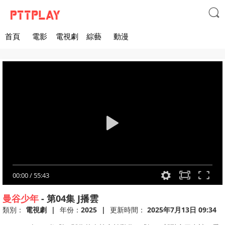

首頁
電影
電視劇
綜藝
動漫
00:00
/
55:43
曼谷少年
-
第04集
J播雲
類別：
電視劇
|
年份：
2025
|
更新時間：
2025年7月13日 09:34