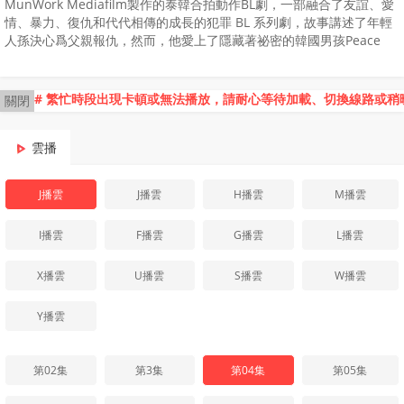
MunWork Mediafilm製作的泰韓合拍動作BL劇，一部融合了友誼、愛
情、暴力、復仇和代代相傳的成長的犯罪 BL 系列劇，故事講述了年輕
人孫決心爲父親報仇，然而，他愛上了隱藏著祕密的韓國男孩Peace
# 繁忙時段出現卡頓或無法播放，請耐心等待加載、切換線路或稍
關閉
雲播
J播雲
J播雲
H播雲
M播雲
I播雲
F播雲
G播雲
L播雲
X播雲
U播雲
S播雲
W播雲
Y播雲
第02集
第3集
第04集
第05集