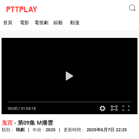

首頁
電影
電視劇
綜藝
動漫
00:00
/
01:04:18
鬼宮
-
第09集
M播雲
類別：
韓劇
|
年份：
2025
|
更新時間：
2025年6月7日 22:25