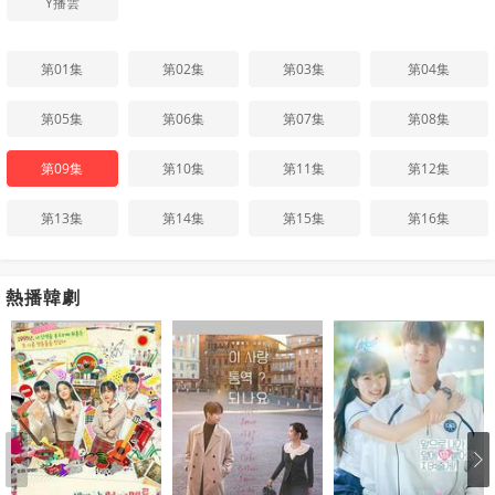
Y播雲
第01集
第02集
第03集
第04集
第05集
第06集
第07集
第08集
第09集
第10集
第11集
第12集
第13集
第14集
第15集
第16集
熱播韓劇