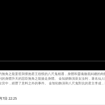
的無角之龍姜哲與懷抱君王怨恨的八尺鬼相遇，身體和靈魂徹底糾纏的肉
利的身體升天的惡臣無角之龍搶走身體。 金知妍飾演巫女汝利，著名仙
在宮中，經歷了意料之外的事件。 金智勛飾演和八尺鬼對抗的君主李成
月7日 22:25