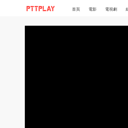
首頁
電影
電視劇