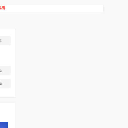
觀看
雲
集
集