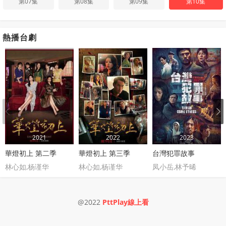
第07集
第08集
第09集
第10集
熱播台劇
2021
2022
2023
華燈初上 第二季
華燈初上 第三季
台灣犯罪故事
林心如,杨谨华
林心如,杨谨华
凤小岳,林予晞
@2022
PttPlay線上看