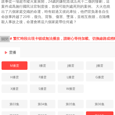
故事從一場超市縱火案展開，24歲的嫌犯造成五死十二傷的慘劇，這
案件成爲施⾏國民法官制度後，首個可能判處死刑的案例。 大火也燒
出了六個家庭交織的命運，時有錯過又彼此牽扯，他們背負著各自生
命故事跨越了20年，復仇、背叛、傷害、墜落，並相互救贖，在隨機
殺人事故之後，命運會將這六個家庭帶往何處？
# 繁忙時段出現卡頓或無法播放，請耐心等待加載、切換線路或稍
關閉
雲播
M播雲
I播雲
J播雲
J播雲
H播雲
F播雲
L播雲
G播雲
X播雲
S播雲
W播雲
第03集
第04集
第05集
第06集