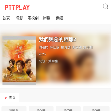

首頁
電影
電視劇
綜藝
動漫
我們與惡的距離2
周渝民
薛仕凌
楊貴媚
謝欣穎
於子育
2025
狀態：第10集
雲播
第03集
第04集
第05集
第06集