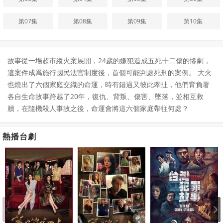
第07集
第08集
第09集
第10集
故事從一場超市縱火案展開，24歲的嫌犯造成五死十二傷的慘劇，
這案件成爲施⾏國民法官制度後，首個可能判處死刑的案例。 大火
也燒出了六個家庭交織的命運，時有錯過又彼此牽扯，他們背負著
各自生命故事跨越了20年，復仇、背叛、傷害、墜落，並相互救
贖，在隨機殺人事故之後，命運會將這六個家庭帶往何處？
熱播台劇