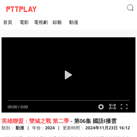

首頁
電影
電視劇
綜藝
動漫
00:00
/
0:00
英雄聯盟：雙城之戰 第二季
-
第06集
國語I播雲
類別：
動漫
|
年份：
2024
|
更新時間：
2024年11月23日 16:12