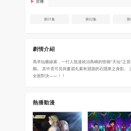
雲播
第01集
第02集
第
劇情介紹
爲求仙藥線索，一行人抵達統治島嶼的怪物"天仙"之居
鄉。 其中竟可見與畫眉丸素有淵源的石隱衆之身影。 
全面對決——！！
熱播動漫