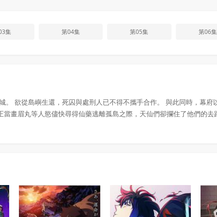
03集
第04集
第05集
第06集
城。 欲從島嶼生還，死囚與處刑人已不得不攜手合作。 與此同時，幕府
正當畫眉丸等人慾儘快尋得仙藥逃離孤島之際，天仙們卻攔住了他們的去路—