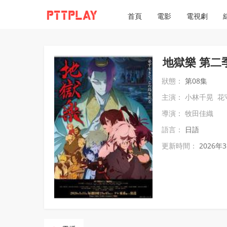
首頁
電影
電視劇
地獄樂 第二
狀態：
第08集
主演：
小林千晃
花
導演：
牧田佳織
語言：
日語
更新時間：
2026年3