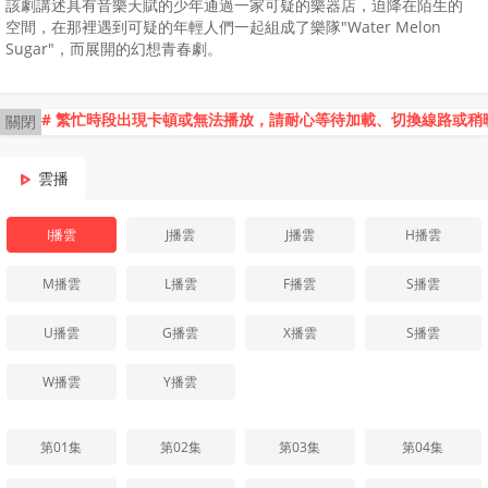
該劇講述具有音樂天賦的少年通過一家可疑的樂器店，迫降在陌生的
空間，在那裡遇到可疑的年輕人們一起組成了樂隊"Water Melon
Sugar"，而展開的幻想青春劇。
# 繁忙時段出現卡頓或無法播放，請耐心等待加載、切換線路或稍
關閉
雲播
I播雲
J播雲
J播雲
H播雲
M播雲
L播雲
F播雲
S播雲
U播雲
G播雲
X播雲
S播雲
W播雲
Y播雲
第01集
第02集
第03集
第04集