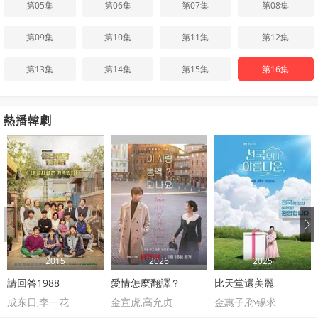
第05集
第06集
第07集
第08集
第09集
第10集
第11集
第12集
第13集
第14集
第15集
第16集
熱播韓劇
2015
2026
2025
請回答1988
愛情怎麼翻譯？
比天堂還美麗
成东日,李一花
金宣虎,高允贞
金惠子,孙锡求