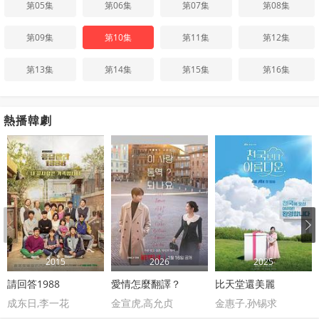
第05集
第06集
第07集
第08集
第09集
第10集
第11集
第12集
第13集
第14集
第15集
第16集
熱播韓劇
2015
2026
2025
請回答1988
愛情怎麼翻譯？
比天堂還美麗
成东日,李一花
金宣虎,高允贞
金惠子,孙锡求