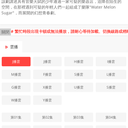
該劇講述具有音樂天賦的少年通過一家可疑的樂器店，迫降在陌生的
空間，在那裡遇到可疑的年輕人們一起組成了樂隊"Water Melon
Sugar"，而展開的幻想青春劇。
# 繁忙時段出現卡頓或無法播放，請耐心等待加載、切換線路或稍
關閉
雲播
J播雲
J播雲
H播雲
I播雲
M播雲
F播雲
S播雲
L播雲
G播雲
X播雲
U播雲
S播雲
W播雲
Y播雲
第01集
第02集
第03集
第04集