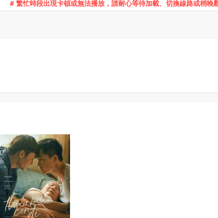
# 繁忙時段出現卡頓或無法播放，請耐心等待加載、切換線路或稍晚