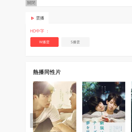
關閉
雲播
HD中字 ：
W播雲
S播雲
熱播同性片