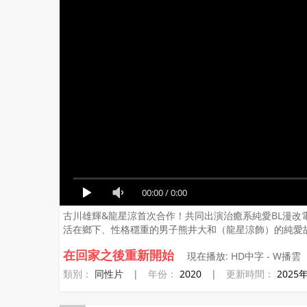
00:00
/
0:00
古川雄輝&龍星涼首次合作！共同出演治癒系純愛BL漫
活在鄉下、性格穩重的男子熊井大和（龍星涼飾）的純愛
在回家之後重新開始
現在播放:
HD中字
-
W播雲
類別：
同性片
|
年份：
2020
|
更新時間：
2025年