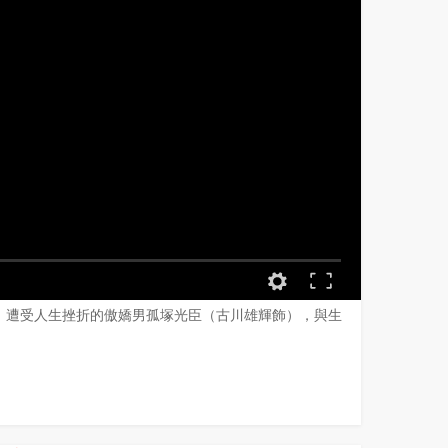
、遭受人生挫折的傲嬌男孤塚光臣（古川雄輝飾），與生