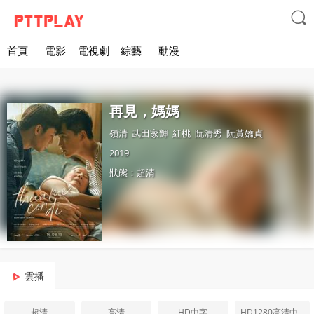

首頁
電影
電視劇
綜藝
動漫
再見，媽媽
嶺清
武田家輝
紅桃
阮清秀
阮黃嬌貞
2019
狀態：超清
雲播
超清
高清
HD中字
HD1280高清中字版