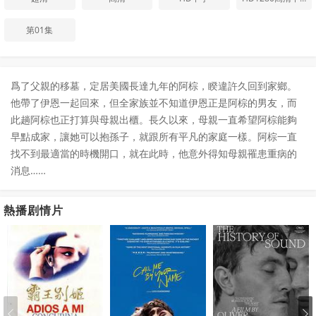
第01集
爲了父親的移墓，定居美國長達九年的阿棕，睽違許久回到家鄉。
他帶了伊恩一起回來，但全家族並不知道伊恩正是阿棕的男友，而
此趟阿棕也正打算與母親出櫃。長久以來，母親一直希望阿棕能夠
早點成家，讓她可以抱孫子，就跟所有平凡的家庭一樣。阿棕一直
找不到最適當的時機開口，就在此時，他意外得知母親罹患重病的
消息……
熱播剧情片