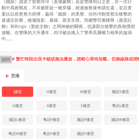
《鐵探》講述了督察尚垶（袁偉豪飾）原是警隊明日之星，在一次行
動中爲救戰友，不幸被匪徒一槍穿腦，經過搶救後奇蹟生還，並且查
案比以前更努力拼搏，贏得「鐵探」的美譽。但尚垶飽受那次槍擊的
後遺症折磨，槍傷陰影、暴躁、甚至失禁。而總警司萬晞華（惠英紅
飾）和Bingo（姜皓文飾）之間神祕的關係，也讓那次槍擊的真相撲朔
迷離。在警隊的大升遷年，尚垶被迫捲入了警界高層權力相爭的漩渦
中......
# 繁忙時段出現卡頓或無法播放，請耐心等待加載、切換線路或稍
關閉
雲播
J播雲
H播雲
M播雲
國語S播雲
G播雲
X播雲
S播雲
粵語L播雲
國語L播雲
粵語F播雲
國語F播雲
國語W播雲
粵語W播雲
粵語Y播雲
國語Y播雲