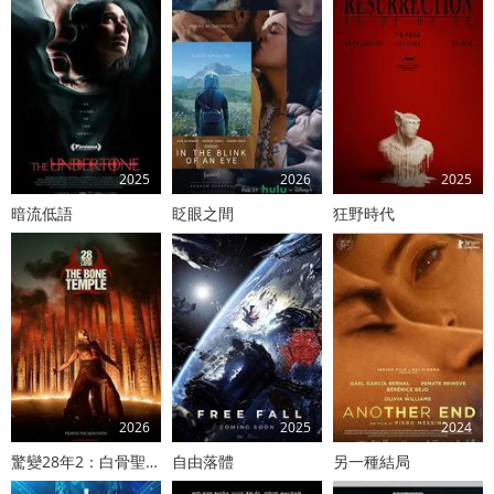
2025
2026
2025
暗流低語
眨眼之間
狂野時代
2026
2025
2024
驚變28年2：白骨聖殿
自由落體
另一種結局