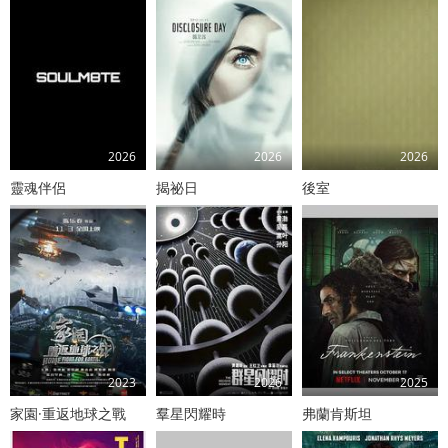
2026
2026
2026
靈魂伴侶
揭祕日
後室
2023
2026
2025
家園·重返地球之戰
羣星閃耀時
弗蘭肯斯坦