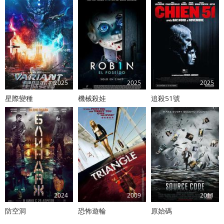
2025
2025
2025
星際變種
機械殺娃
追殺51號
2024
2009
2011
防空洞
恐怖遊輪
原始碼