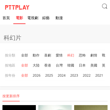

首頁
電影
電視劇
綜藝
動漫
科幻片
按分類
全部
動作
喜劇
愛情
科幻
恐怖
劇情
戰爭
按地區
全部
大陸
香港
台灣
韓國
日本
美國
英國
按年份
全部
2026
2025
2024
2023
2022
2021
2
按更新排序