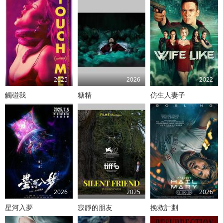
2025
2026
2022
觸碰我
糖精
仿生人妻子
2026
2025
2026
星河入夢
寂靜的朋友
挽救計劃