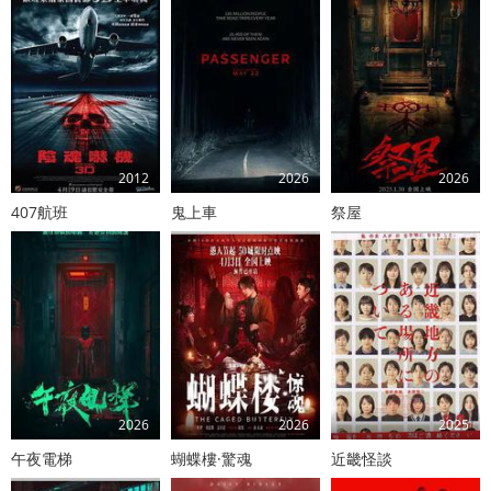
2012
2026
2026
407航班
鬼上車
祭屋
2026
2026
2025
午夜電梯
蝴蝶樓·驚魂
近畿怪談