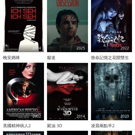
2014
2025
2022
晚安媽咪
癡迷
致命記憶之花開雙生
2002
2014
2023
美國精神病人2
屍油 3D
凌晨兩點半2