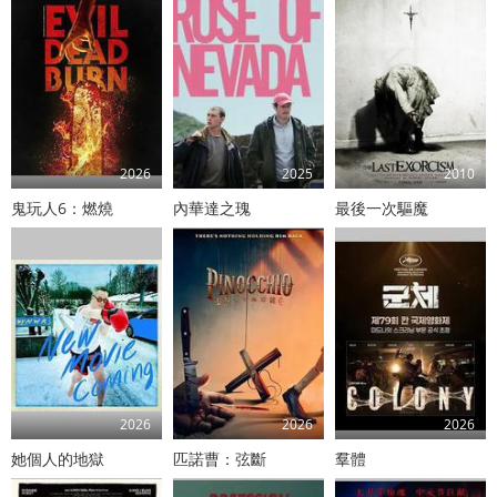
2026
2025
2010
鬼玩人6：燃燒
內華達之瑰
最後一次驅魔
2026
2026
2026
她個人的地獄
匹諾曹：弦斷
羣體