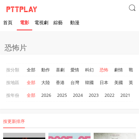

首頁
電影
電視劇
綜藝
動漫
恐怖片
按分類
全部
動作
喜劇
愛情
科幻
恐怖
劇情
戰爭
按地區
全部
大陸
香港
台灣
韓國
日本
美國
英國
按年份
全部
2026
2025
2024
2023
2022
2021
2
按更新排序