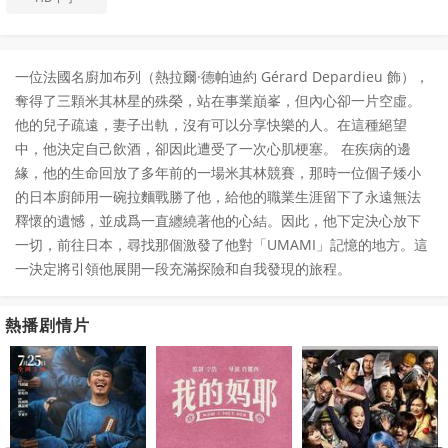
一位法國名廚加布列（熱拉爾·德帕迪約 Gérard Depardieu 飾），
奪得了三顆米其林星的殊榮，站在事業巔峯，但內心卻一片空虛。
他的兒子疏遠，妻子出軌，沒有可以分享快樂的人。在這種絕望
中，他決定自己飲酒，卻因此遭受了一次心肌梗塞。 在疾病的邊
緣，他的生命回放了多年前的一場米其林競賽，那時一位個子矮小
的日本廚師用一碗拉麵戰勝了他，給他的職業生涯留下了永遠無法
釋懷的遺憾，並成爲一直纏繞著他的心結。因此，他下定決心放下
一切，前往日本，尋找那個激發了他對「UMAMI」記憶的地方。這
一決定將引領他展開一段充滿探險和自我發現的旅程。
熱播剧情片