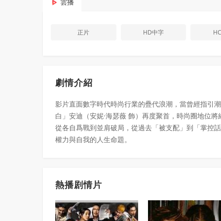
雲播
正片
HD中字
H
劇情介紹
影片直面數字時代時尚行業的疊代浪潮，當曾經指引潮流
白」安迪（安妮·海瑟薇 飾）再度聚首，時尚圈地位
從各自爲戰到並肩破局，從過去「被支配」到「掌控話
權力與自我的人生命題。
熱播剧情片