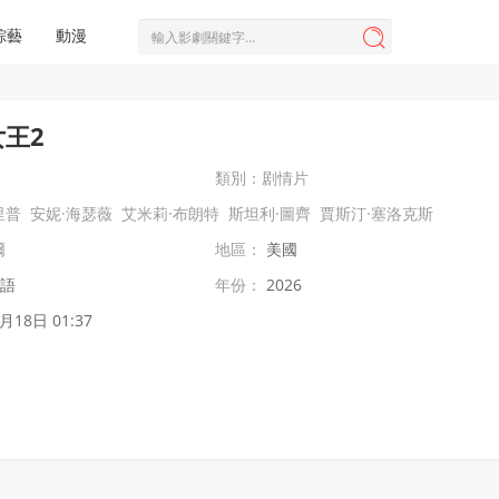
綜藝
動漫

王2
類別：
剧情片
里普
安妮·海瑟薇
艾米莉·布朗特
斯坦利·圖齊
賈斯汀·塞洛克斯
爾
地區：
美國
利語
年份：
2026
月18日 01:37