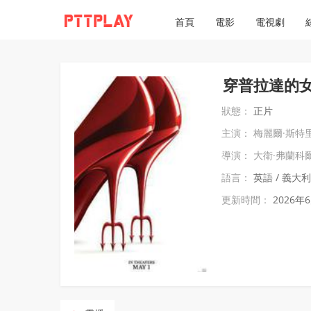
首頁
電影
電視劇
穿普拉達的女
狀態：
正片
主演：
梅麗爾·斯特
導演：
大衛·弗蘭科
語言：
英語 / 義大
更新時間：
2026年6