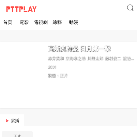

首頁
電影
電視劇
綜藝
動漫
高斯奧特曼 日月第一擊
赤井英和
東海孝之助
川野太郎
藤村俊二
渡邊一計
2001
狀態：正片
雲播
正片