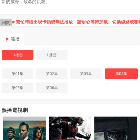
新的威脅，致命的仇殺。
# 繁忙時段出現卡頓或無法播放，請耐心等待加載、切換線路或稍
關閉
雲播
U播雲
L播雲
第01集
第02集
第03集
第04集
第05集
第06集
熱播電視劇