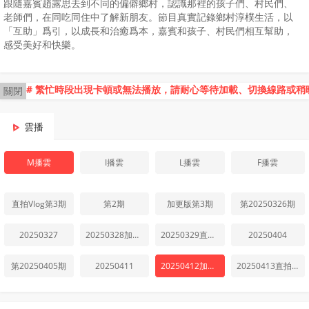
跟隨嘉賓趙露思去到不同的偏僻鄉村，認識那裡的孩子們、村民們、
老師們，在同吃同住中了解新朋友。節目真實記錄鄉村淳樸生活，以
「互助」爲引，以成長和治癒爲本，嘉賓和孩子、村民們相互幫助，
感受美好和快樂。
# 繁忙時段出現卡頓或無法播放，請耐心等待加載、切換線路或稍
關閉
雲播
M播雲
I播雲
L播雲
F播雲
直拍Vlog第3期
第2期
加更版第3期
第20250326期
20250327
20250328加更版
20250329直拍Vlog
20250404
第20250405期
20250411
20250412加更版
20250413直拍Vlog