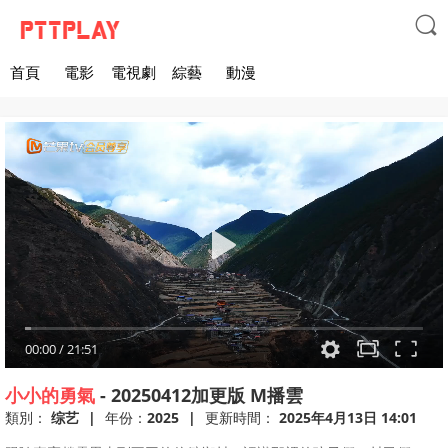

首頁
電影
電視劇
綜藝
動漫
00:00
/
21:51
小小的勇氣
-
20250412加更版
M播雲
類別：
综艺
|
年份：
2025
|
更新時間：
2025年4月13日 14:01