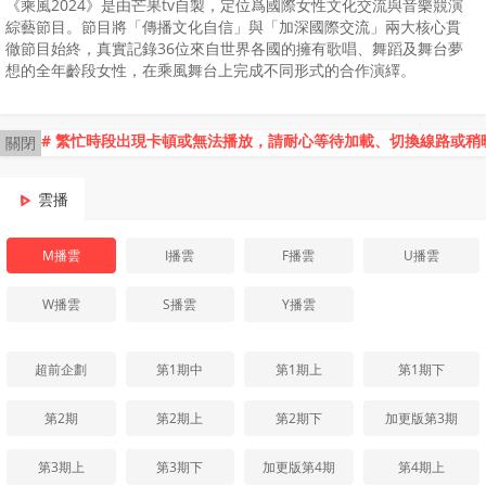
《乘風2024》是由芒果tv自製，定位爲國際女性文化交流與音樂競演
綜藝節目。節目將「傳播文化自信」與「加深國際交流」兩大核心貫
徹節目始終，真實記錄36位來自世界各國的擁有歌唱、舞蹈及舞台夢
想的全年齡段女性，在乘風舞台上完成不同形式的合作演繹。
# 繁忙時段出現卡頓或無法播放，請耐心等待加載、切換線路或稍
關閉
雲播
M播雲
I播雲
F播雲
U播雲
W播雲
S播雲
Y播雲
超前企劃
第1期中
第1期上
第1期下
第2期
第2期上
第2期下
加更版第3期
第3期上
第3期下
加更版第4期
第4期上