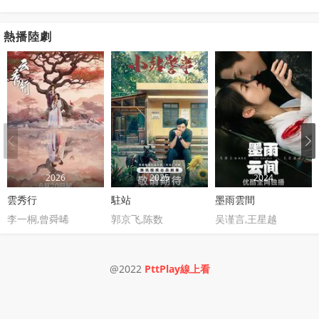
熱播陸劇
2026
2025
2024
雲秀行
駐站
墨雨雲間
李一桐,曾舜晞
郭京飞,陈数
吴谨言,王星越
@2022
PttPlay線上看