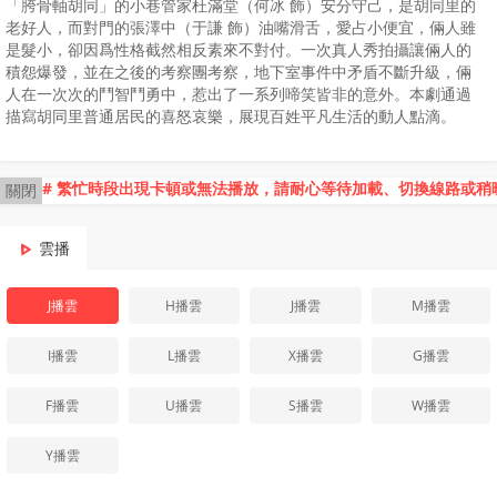
「胯骨軸胡同」的小巷管家杜滿堂（何冰 飾）安分守己，是胡同里的
老好人，而對門的張澤中（于謙 飾）油嘴滑舌，愛占小便宜，倆人雖
是髮小，卻因爲性格截然相反素來不對付。一次真人秀拍攝讓倆人的
積怨爆發，並在之後的考察團考察，地下室事件中矛盾不斷升級，倆
人在一次次的鬥智鬥勇中，惹出了一系列啼笑皆非的意外。本劇通過
描寫胡同里普通居民的喜怒哀樂，展現百姓平凡生活的動人點滴。
# 繁忙時段出現卡頓或無法播放，請耐心等待加載、切換線路或稍
關閉
雲播
J播雲
H播雲
J播雲
M播雲
I播雲
L播雲
X播雲
G播雲
F播雲
U播雲
S播雲
W播雲
Y播雲