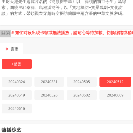
由尉天池先生題寫片名的《簡牘探中華》以「簡牘的前世今生」爲線
索，圍繞里耶秦簡、烏程漢簡等，以「實地探訪+實景戲劇+文化訪
談」的方式，帶領觀衆穿越時空探訪簡牘中蘊含著的中華文脈密碼。
# 繁忙時段出現卡頓或無法播放，請耐心等待加載、切換線路或稍
關閉
雲播
L播雲
20240324
20240331
20240505
20240512
20240519
20240526
20240602
20240609
20240616
熱播综艺