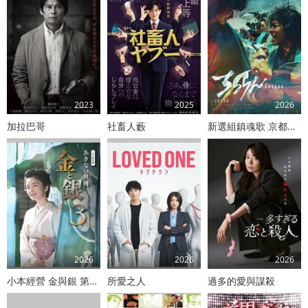
2023
2025
2026
加拉巴哥
社畜人藪
新選組鎮魂歌 京都決戰篇
2026
2026
2026
小本經營 金與銀 第三季
所愛之人
過多的愛與謀殺