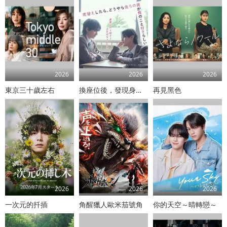
2026
2026
2026
東京三十歲左右
換座位後，發現身後的男生好像喜歡我
再見黑色
2026
2026
2026
一次元的扦插
角醒獵人歐米茄號角
你的天空～晴轉戀～