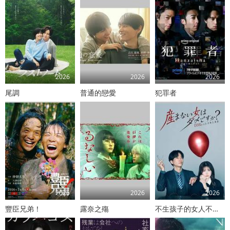
2026
2026
2026
尾調
普通的戀愛
犯罪者
2026
2026
2026
豐臣兄弟！
露奈之殤
不生孩子的女人不可以嗎？DINKs的十月懷胎