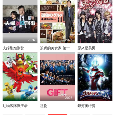
2026
2026
2011
夫婦別姓刑警
孤獨的美食家 第十一季
原來是美男
2016
2026
2013
動物戰隊獸王者
禮物
銀河奧特曼