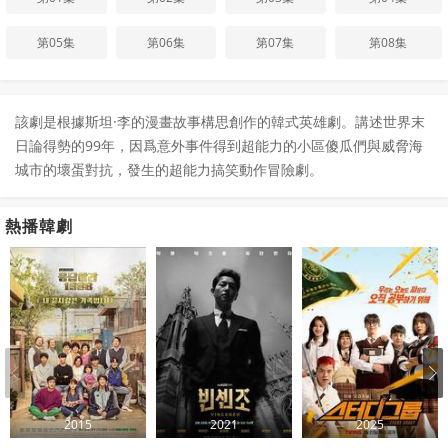
第05集
第06集
第07集
第08集
該劇是根據斯坦·李的漫畫故事構思創作的韓式英雄劇。講述世界末
日論得勢的99年，因爲意外事件得到超能力的小區傻瓜們與威脅海
城市的壞蛋對抗，發生的超能力搞笑動作冒險劇。
熱播韓劇
2015
2021
2025