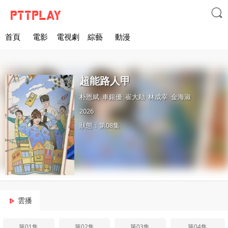

首頁
電影
電視劇
綜藝
動漫
超能路人甲
朴恩斌
車銀優
崔大勛
林成宰
金海淑
2026
狀態：第08集
雲播
第01集
第02集
第03集
第04集