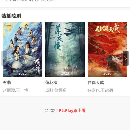
熱播陸劇
2020
2023
2026
有翡
蓮花樓
佳偶天成
赵丽颖,王一博
成毅,曾舜晞
任嘉伦,王鹤润
@2022
PttPlay線上看