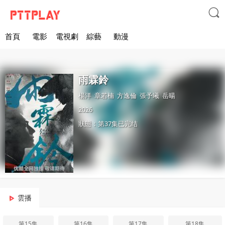

首頁
電影
電視劇
綜藝
動漫
雨霖鈴
楊洋
章若楠
方逸倫
張予曦
岳暘
2026
狀態：第37集已完结
雲播
第15集
第16集
第17集
第18集