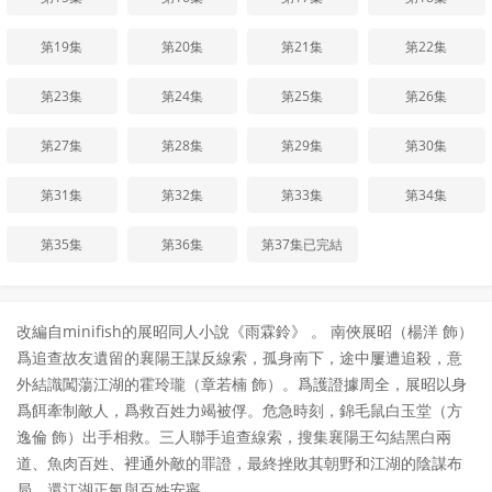
第19集
第20集
第21集
第22集
第23集
第24集
第25集
第26集
第27集
第28集
第29集
第30集
第31集
第32集
第33集
第34集
第35集
第36集
第37集已完結
改編自minifish的展昭同人小說《雨霖鈴》 。 南俠展昭（楊洋 飾）
爲追查故友遺留的襄陽王謀反線索，孤身南下，途中屢遭追殺，意
外結識闖蕩江湖的霍玲瓏（章若楠 飾）。爲護證據周全，展昭以身
爲餌牽制敵人，爲救百姓力竭被俘。危急時刻，錦毛鼠白玉堂（方
逸倫 飾）出手相救。三人聯手追查線索，搜集襄陽王勾結黑白兩
道、魚肉百姓、裡通外敵的罪證，最終挫敗其朝野和江湖的陰謀布
局，還江湖正氣與百姓安寧。