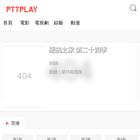

首頁
電影
電視劇
綜藝
動漫
惡搞之家 第二十四季
2026
狀態：第15集完结
雲播
第1集
第2集
第3集
第4集