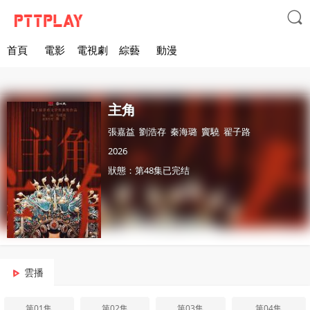

首頁
電影
電視劇
綜藝
動漫
主角
張嘉益
劉浩存
秦海璐
竇驍
翟子路
2026
狀態：第48集已完结
雲播
第01集
第02集
第03集
第04集