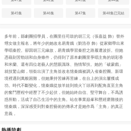
第45集
第46集
第47集
第48集已完結
多年前，縣劇團招學員，在團里任司鼓的胡三元（張嘉益 飾）替外
甥女做主報名，將年少的她改名易青娥（劉浩存 飾）從家鄉帶出來
學唱秦腔。卻因胡三元緣故，易青娥學習秦腔之路履遭波折。但她
憑藉刻苦勁頭和自身條件，仍得到了原本劇團里爭唱主角的胡彩香
和米蘭、還有四位老藝人的慧眼識珠、熱情幫扶。她的「破蒙戲」
就技驚山鄉，領銜出演了主角並改名憶秦娥被調入省秦腔團。新環
境裡遇到萬般困難，但她秉持苦練再苦練，在台上的演出屢獲成
功。時代不斷變化，憶秦娥從放羊娃到燒火丫頭再到配角直至主角
的奮鬥歷程中經歷了不少起伏，但她始終自信、堅守舞台，不爲誘
惑所動，活成了自己生活中的主角。站在事業巔峯和歷經磨難後的
憶秦娥，深深感受到對秦腔藝術的傳承才是她作爲「主角」的真正
意義 。
熱播陸劇