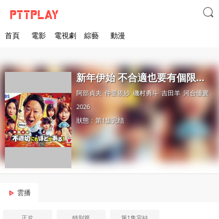

首頁
電影
電視劇
綜藝
動漫
新年伊始 不合適也要有個限度！～不能認真聊聊嗎？～
阿部貞夫
仲里依紗
磯村勇斗
吉田羊
河合優實
2026
狀態：第1集完结
雲播
正片
特別篇
第1集完結