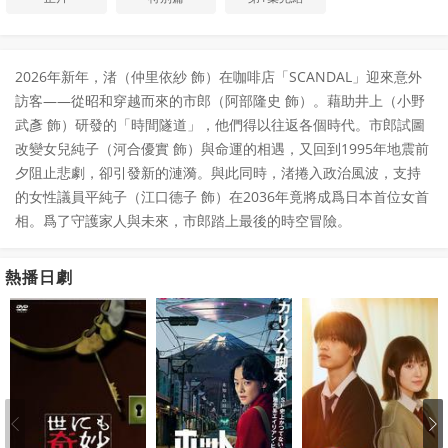
2026年新年，渚（仲里依紗 飾）在咖啡店「SCANDAL」迎來意外
訪客——從昭和穿越而來的市郎（阿部隆史 飾）。藉助井上（小野
武彥 飾）研發的「時間隧道」，他們得以往返各個時代。市郎試圖
改變女兒純子（河合優實 飾）與命運的相遇，又回到1995年地震前
夕阻止悲劇，卻引發新的漣漪。與此同時，渚捲入政治風波，支持
的女性議員平純子（江口德子 飾）在2036年竟將成爲日本首位女首
相。爲了守護家人與未來，市郎踏上最後的時空冒險。
熱播日劇