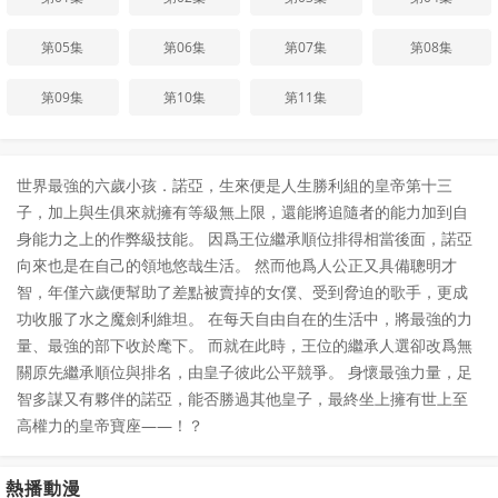
第05集
第06集
第07集
第08集
第09集
第10集
第11集
世界最強的六歲小孩．諾亞，生來便是人生勝利組的皇帝第十三
子，加上與生俱來就擁有等級無上限，還能將追隨者的能力加到自
身能力之上的作弊級技能。 因爲王位繼承順位排得相當後面，諾亞
向來也是在自己的領地悠哉生活。 然而他爲人公正又具備聰明才
智，年僅六歲便幫助了差點被賣掉的女僕、受到脅迫的歌手，更成
功收服了水之魔劍利維坦。 在每天自由自在的生活中，將最強的力
量、最強的部下收於麾下。 而就在此時，王位的繼承人選卻改爲無
關原先繼承順位與排名，由皇子彼此公平競爭。 身懷最強力量，足
智多謀又有夥伴的諾亞，能否勝過其他皇子，最終坐上擁有世上至
高權力的皇帝寶座——！？
熱播動漫