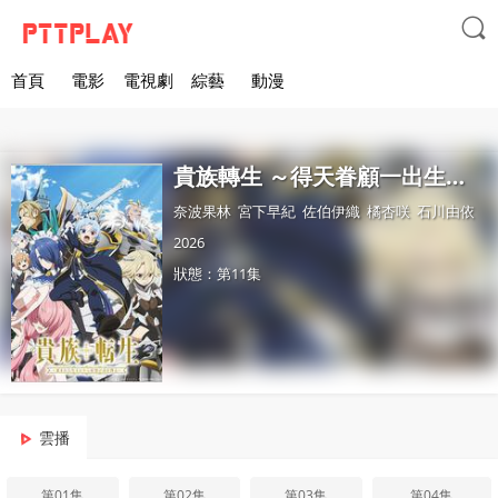

首頁
電影
電視劇
綜藝
動漫
貴族轉生 ～得天眷顧一出生就獲得最強力量～
奈波果林
宮下早紀
佐伯伊織
橘杏咲
石川由依
2026
狀態：第11集
雲播
第01集
第02集
第03集
第04集