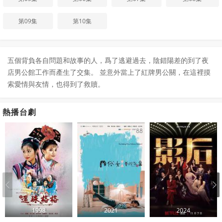
第09集
第10集
五個背負各自問題和故事的人，爲了逃避過去，陰錯陽差的到了夜
店男公館工作而產生了交集。 並意外當上了紅牌男公關，在這裡摸
索愛情與友情，也得到了救贖。
熱播台劇
1998
2021
2024