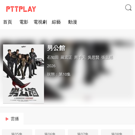

首頁
電影
電視劇
綜藝
動漫
男公館
石知田
羅宏正
周予天
吳思賢
張立昂
2026
狀態：第10集
雲播
第05集
第06集
第07集
第08集