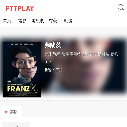

首頁
電影
電視劇
綜藝
動漫
弗蘭茨
伊丹·魏斯
彼得·庫爾特
耶諾夫法·波科娃
伊凡·特洛伊
2025
狀態：正片
雲播
正片