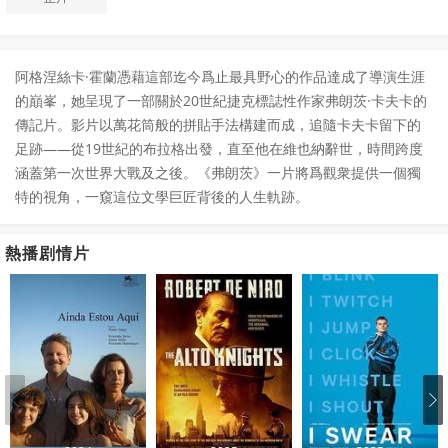
阿格涅絲卡·霍蘭憑藉這部迄今爲止最具野心的作品達成了導演生涯
的巔峯，她呈現了一部關於20世紀捷克標誌性作家弗朗茨·卡夫卡的
傳記片。影片以萬花筒般的拼貼手法構建而成，追隨卡夫卡留下的
足跡——從19世紀的布拉格出發，直至他在維也納辭世，時間跨度
涵蓋第一次世界大戰及之後。《弗朗茨》一片將爲觀衆提供一個獨
特的視角，一窺這位文學巨匠背後的人生軌跡。
熱播剧情片