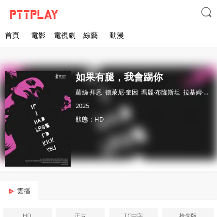

首頁
電影
電視劇
綜藝
動漫
如果有腿，我會踢你
蘿絲·拜恩
德萊尼·奎因
瑪麗·布隆斯坦
拉基姆·梅爾斯
2025
狀態：HD
雲播
HD
正片
TC中字
搶先版