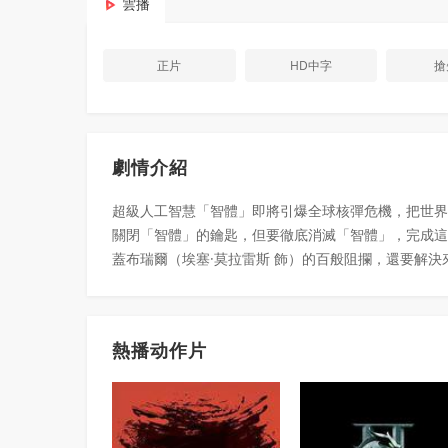
雲播
正片
HD中字
搶
劇情介紹
超級人工智慧「智體」即將引爆全球核彈危機，把世界推
關閉「智體」的鑰匙，但要徹底消滅「智體」，完成這
蓋布瑞爾（埃塞·莫拉雷斯 飾）的百般阻攔，還要解
熱播动作片