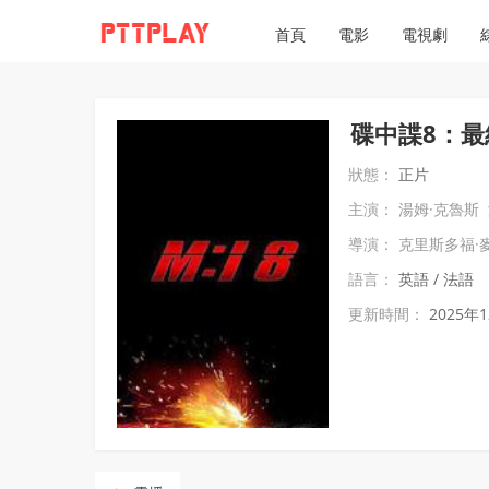
首頁
電影
電視劇
碟中諜8：最
狀態：
正片
主演：
湯姆·克魯斯
導演：
克里斯多福·
語言：
英語 / 法語
更新時間：
2025年1