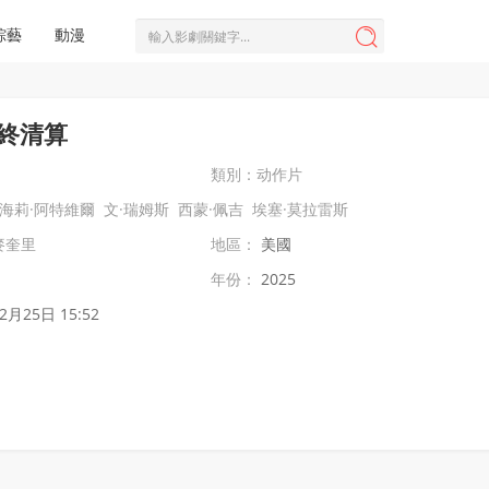
綜藝
動漫

終清算
類別：
动作片
海莉·阿特維爾
文·瑞姆斯
西蒙·佩吉
埃塞·莫拉雷斯
麥奎里
地區：
美國
年份：
2025
2月25日 15:52