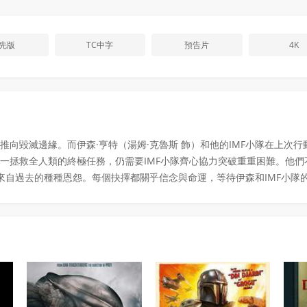
先版
TC中字
預告片
4K
向毀滅邊緣。而伊森·亨特（湯姆·克魯斯 飾）和他的IMF小隊在上次
一拯救全人類的終極任務，仍需要IMF小隊齊心協力突破重重困難。他
決來自過去的種種恩怨。每個抉擇都關乎信念與命運，等待伊森和IMF小隊