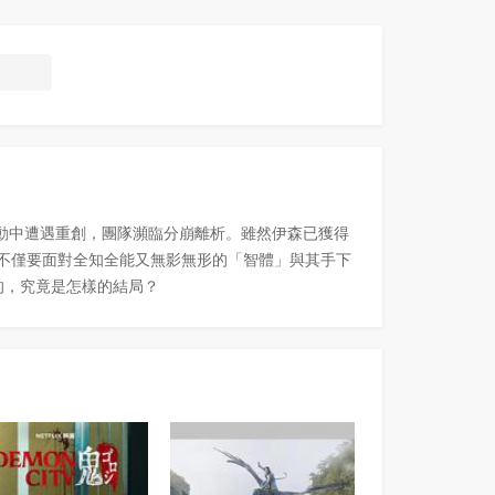
行動中遭遇重創，團隊瀕臨分崩離析。雖然伊森已獲得
們不僅要面對全知全能又無影無形的「智體」與其手下
的，究竟是怎樣的結局？