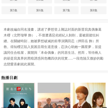
第5集
第6集
第7集
第8集
本劇改編自同名漫畫，講述了夢想登上雜誌封面的新晉寫真偶像葛
木櫻（北野瑠華 飾），不僅遭遇惡劣經紀人剝削，還被跟蹤狂糾
纏。在關鍵時刻，她被夢想破滅的前導演隅田忍（押田岳 飾）所
救。得知櫻正陷入貧困且萌生退意後，忍決心助她一圓星夢，並提
議同住合租屋，展開與「本命偶像」的同居生活。然而，等待兩人
的卻是寫真界的黑暗誘惑與危機四伏的現實……一段危險又微妙的勵
志戀愛喜劇就此展開。
熱播日劇