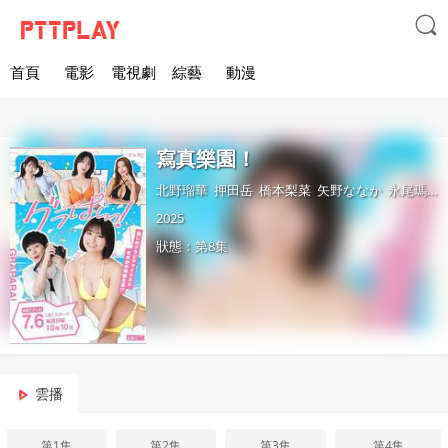

首頁
電影
電視劇
綜藝
動漫
寫真樂園！
北野瑠華
押田岳
橋本梨菜
矢野ななか
永尾瑪利亞
2025
狀態：第8集
雲播
第1集
第2集
第3集
第4集