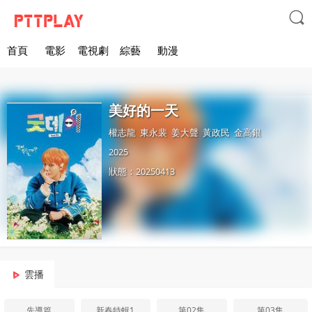

首頁
電影
電視劇
綜藝
動漫
美好的一天
權志龍
東永裴
姜大聲
黃政民
金高銀
2025
狀態：20250413
雲播
先導篇
新春特輯1
第02集
第03集