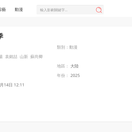
綜藝
動漫

季
類別：
動漫
陽
袁銘喆
山新
蘇尚卿
地區：
大陸
年份：
2025
月14日 12:11