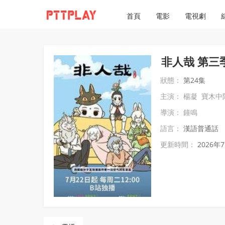
首頁
電影
電視劇
非人哉 第三
狀態：
第24集
主演：
楊凝
寶木中
導演：
鐘鳴
語言：
漢語普通話
更新時間：
2026年7