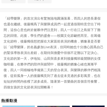
「紐帶樂隊」的首次演出有驚無險地圓滿落幕，而四人的悠長暑假
也還在繼續。後藤獨爲了與樂隊成員們一起度過假期特意空出了時
間，這份心意也終於被夥伴們注意到，四人一行在江之島留下了難
忘的回憶。此後，學生們的盛會——校園文化節翩然而至。在籌備
文化節時，後藤獨很想把握在大家面前表演的機會，猶豫著是否要
以「紐帶樂隊」的名義參加Live表演，但同時她也十分擔心因爲自己
的緊張導致表演出差錯，在期待與擔憂中徘徊不定難以下定決心。
文化節的第一天，伊地知、山田與喜多來到後藤獨班級開辦的女僕
咖啡廳，在夥伴們的陪伴與嬉鬧中，後藤獨的猶豫心緒也漸漸平
復，四人一同積極地準備第二天的登台表演。與樂隊的夥伴們相識
後，從前孤身一人的後藤獨見到了過去從未見過的多彩風景，也在
短短的時間內收穫了諸多成長。隨著第一首樂曲的首個音符奏響，
四個女孩的文化節表演拉開帷幕！
熱播動漫