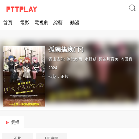

首頁
電影
電視劇
綜藝
動漫
孤獨搖滾(下)
青山吉能
鈴代紗弓
水野朔
長谷川育美
內田真禮
2024
狀態：正片
雲播
正片
HD中字