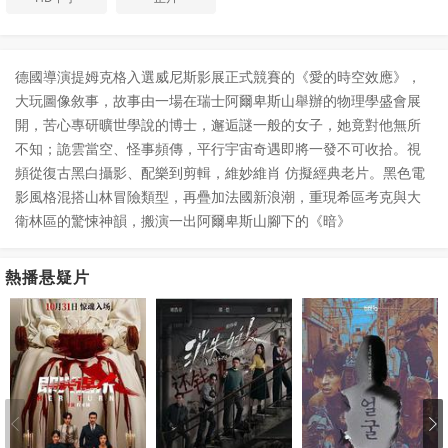
德國導演提姆克格入選威尼斯影展正式競賽的《愛的時空效應》，
大玩圖像敘事，故事由一場在瑞士阿爾卑斯山舉辦的物理學盛會展
開，苦心專研曠世學說的博士，邂逅謎一般的女子，她竟對他無所
不知；詭雲當空、怪事頻傳，平行宇宙奇遇即將一發不可收拾。視
頻從復古黑白攝影、配樂到剪輯，維妙維肖 仿擬經典老片。黑色電
影風格混搭山林冒險類型，再疊加法國新浪潮，重現希區考克與大
衛林區的驚悚神韻，搬演一出阿爾卑斯山腳下的《暗》
熱播悬疑片