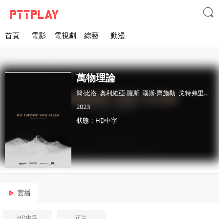

首頁
電影
電視劇
綜藝
動漫
萬物理論
簡·比洛
奧利維亞·羅斯
漢斯·齊施勒
戈特弗里德·布賴特福斯
2023
狀態：HD中字
雲播
HD中字
正片