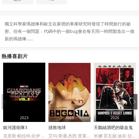
獨立科學家瑪德琳和歐文在家裡的車庫研究時發現了時間旅行的祕
密。但有一個問題：代碼中的一個bug會在每天同一時間製造出一個
新的瑪德琳……
熱播喜剧片
2023
2025
2026
銀河護衛隊3
拯救地球
天鵝絨酒吧的吸血鬼
克里斯·帕拉特,佐伊·索尔达娜
艾玛·斯通,杰西·普莱蒙
米娜·苏瓦丽,迪辰·拉克曼