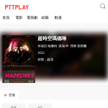

首頁
電影
電視劇
綜藝
動漫
超時空瑪德琳
布瑞亞·格蘭特
派瑞·申
理察·雷西爾
2022
狀態：超清
雲播
超清
HD