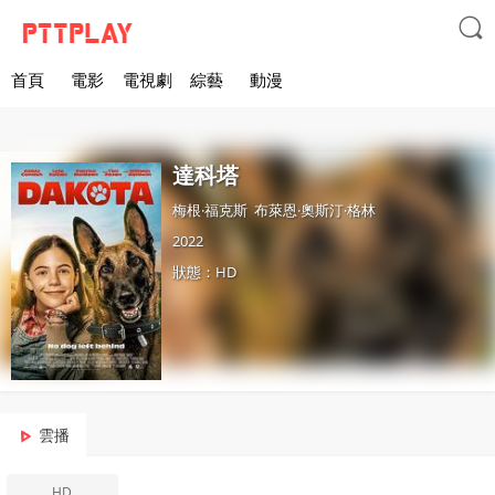

首頁
電影
電視劇
綜藝
動漫
達科塔
梅根·福克斯
布萊恩·奧斯汀·格林
2022
狀態：HD
雲播
HD