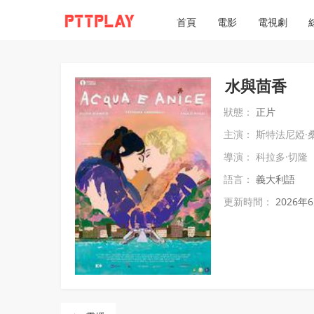
首頁
電影
電視劇
水與茴香
狀態：
正片
主演：
斯特法尼婭·
導演：
科拉多·切隆
語言：
義大利語
更新時間：
2026年6