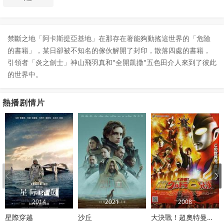
禁斷之地「阿卡斯提亞基地」在那存在著能夠動搖這世界的「危險
的書籍」，某日卻被不知名的傢伙解開了封印，散落四處的書籍，
引領者「炎之劍士」神山飛羽真和"全開凱撒"五色田介人來到了彼此
的世界中。
熱播剧情片
2014
2021
2008
星際穿越
沙丘
大決戰！超奧特曼八兄弟