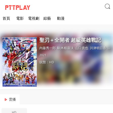

首頁
電影
電視劇
綜藝
動漫
聖刃＋全開者 超級英雄戰記
內藤秀一郎
駒木根葵汰
山口貴也
川津明日香
青
2021
狀態：HD
雲播
HD