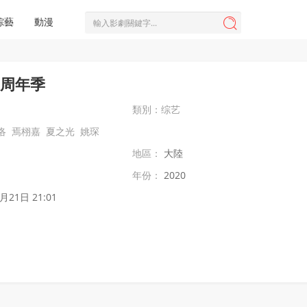
綜藝
動漫

E·周年季
類別：
综艺
洛
焉栩嘉
夏之光
姚琛
地區：
大陸
年份：
2020
月21日 21:01