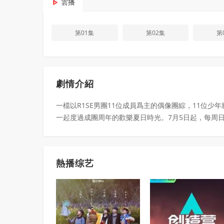
雲播
第01集
第02集
第
劇情介紹
一檔以R1SE男團11位成員爲主的偶像團綜，11位
一起度過成團周年的歡樂夏日時光。7月5日起，每周日1
熱播综艺